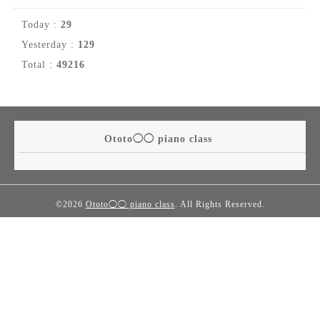
Today :
29
Yesterday :
129
Total :
49216
Ototo◯◯ piano class
©2026
Ototo◯◯ piano class
. All Rights Reserved.