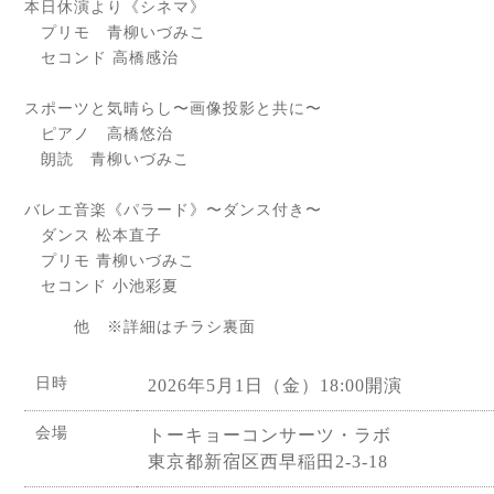
本日休演より《シネマ》
プリモ 青柳いづみこ
セコンド 高橋感治
スポーツと気晴らし〜画像投影と共に〜
ピアノ 高橋悠治
朗読 青柳いづみこ
バレエ音楽《パラード》〜ダンス付き〜
ダンス 松本直子
プリモ 青柳いづみこ
セコンド 小池彩夏
他 ※詳細はチラシ裏面
日時
2026年5月1日（金）18:00開演
会場
トーキョーコンサーツ・ラボ
東京都新宿区西早稲田2-3-18