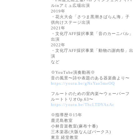
ル
in
アミュ広場出演
2019
年
・花火大会「さつま黒潮きばらん海」子
供向けステージ出演
2021年
・文化庁AFF採択事業「音のカーニバル」
出演
2022年
・文化庁AFF採択事業「動物の謝肉祭」出
演
など
💠YouTube演奏動画💠
音の風景〜詩や表題のある器楽曲より〜
https://youtu.be/gNxYao5meOQ
フルートのための室内楽〜ウェーバーフ
ルートトリオOp.63〜
https://youtu.be/ThcLTDYAxAc
💠指導歴💠15年
鹿児島教室
小林音楽教室(麻布十番)
三木楽器(大阪なんばパークス)
東京 経堂教室