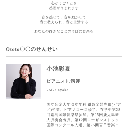
心がうごくとき
感動がうまれます
音を感じて、音を動かして
音に教えられ、音と生活する
あなたの好きなことのそばに音楽を
Ototo〇〇のせんせい
小池彩夏
ピアニスト/講師
koike ayaka
国立音楽大学演奏学科
鍵盤楽器専修
(
ピア
ノ
)
卒業。ピアノコース修了。在学中第
28
回霧島国際音楽祭参加。
第
25
回鹿児島新
人演奏会出演。
第
12
回ローゼンストック
国際コンクール入選。
第
25
回宮日音楽コ