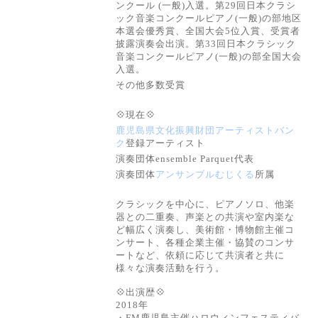
ンクール
(
一般
)
入選。
第
29
回日本クラシ
ック音楽コンクール
ピアノ
(
一般
)
の部地区
本選会優秀賞、
全国大会
5
位入賞、受賞者
披露演奏会出演。第33回日本クラシック
音楽コンクールピアノ(一般)の部全国大会
入選。
その他多数受賞
💠現在💠
鹿児島県文化振興財団アーティストバン
ク
登録アーティスト
演奏団体ensemble Parquet
代表
演奏団体
アンサンブルむじくる
所属
クラシックを中心に、ピアノソロ、他楽
器との二重奏、声楽との共演や室内楽な
ど幅広く演奏し、美術館・博物館主催コ
ンサート、各種企業主催・協賛のコンサ
ートなど、依頼に応じて共演者と共に
様々な演奏活動を行う。
💠出演歴💠
2018年
・FM
鹿児島主催
ハロウィンフェスティバ